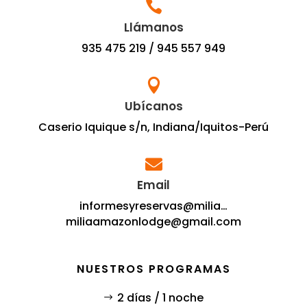

Llámanos
935 475 219
/
945 557 949

Ubícanos
Caserio Iquique s/n, Indiana/Iquitos-Perú

Email
informesyreservas@milia…
miliaamazonlodge@gmail.com
NUESTROS PROGRAMAS
2 días / 1 noche